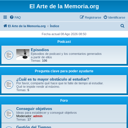
El Arte de la Memoria.org
FAQ
Registrarse
Identificarse
B
El Arte de la Memoria.org
Índice
u
Fecha actual 08 Ago 2026 08:50
s
Podcast
c
Episodios
a
Episodios de podcast y los comentarios generados
a partir de ellos
r
Temas:
106
Pregunta clave para poder ayudarte
¿Cuál es tu mayor obstáculo al estudiar?
Por favor, comparte qué hace que te falte de tiempo al estudiar.
Qué te impide rendir al máximo.
Temas:
5
Foro
Conseguir objetivos
Ideas para establecer y conseguir objetivos
Moderador:
admin
Temas:
17
Gestión del Tiempo