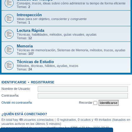
Consejos, trucos, ideas sobre cómo administrar tu tiempo de forma eficiente
Temas:
2
Introspección
Ideas para ser objetivo, consciente y congruente
Temas:
1
Lectura Rápida
Técnicas, habilidades, métodos, guías visuales, ayudas
Temas:
12
Memoria
Técnicas de memorización, Sistemas de Memoria, métodos, trucos, ayudas
Temas:
107
Técnicas de Estudio
Métodos, técnicas, hábitos, ayudas, trucos
Temas:
24
IDENTIFICARSE
•
REGISTRARSE
Nombre de Usuario:
Contraseña:
Olvidé mi contraseña
Recordar
¿QUIÉN ESTÁ CONECTADO?
En total hay
49
usuarios conectados :: 0 registrados, 0 ocultos y 49 invitados (basados en
usuarios activos en los últimos 5 minutos)
La mayor cantidad de usuarios identificados fue
1299
el 31 May 2026 22:40