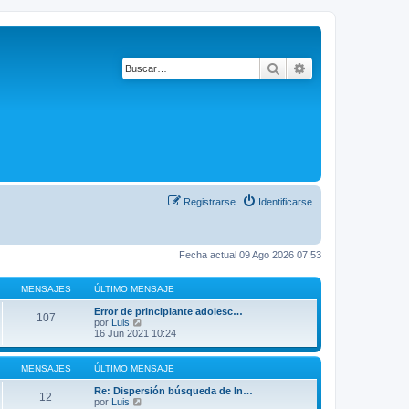
Buscar
Búsqueda avanza
Registrarse
Identificarse
Fecha actual 09 Ago 2026 07:53
MENSAJES
ÚLTIMO MENSAJE
Error de principiante adolesc…
107
V
por
Luis
e
16 Jun 2021 10:24
r
ú
l
MENSAJES
ÚLTIMO MENSAJE
t
i
Re: Dispersión búsqueda de In…
12
m
V
por
Luis
o