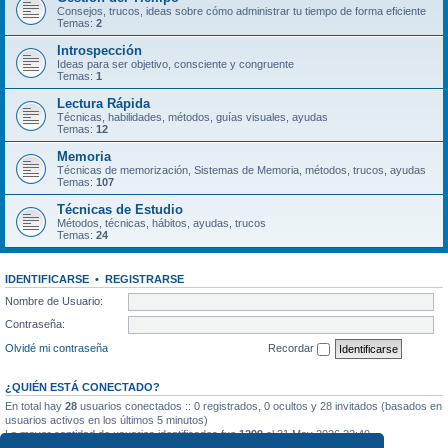
Consejos, trucos, ideas sobre cómo administrar tu tiempo de forma eficiente
Temas:
2
Introspección
Ideas para ser objetivo, consciente y congruente
Temas:
1
Lectura Rápida
Técnicas, habilidades, métodos, guías visuales, ayudas
Temas:
12
Memoria
Técnicas de memorización, Sistemas de Memoria, métodos, trucos, ayudas
Temas:
107
Técnicas de Estudio
Métodos, técnicas, hábitos, ayudas, trucos
Temas:
24
IDENTIFICARSE
•
REGISTRARSE
Nombre de Usuario:
Contraseña:
Olvidé mi contraseña
Recordar
¿QUIÉN ESTÁ CONECTADO?
En total hay
28
usuarios conectados :: 0 registrados, 0 ocultos y 28 invitados (basados en
usuarios activos en los últimos 5 minutos)
La mayor cantidad de usuarios identificados fue
1299
el 31 May 2026 22:40