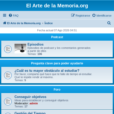
El Arte de la Memoria.org
FAQ
Registrarse
Identificarse
B
El Arte de la Memoria.org
Índice
u
Fecha actual 07 Ago 2026 04:51
s
Podcast
c
Episodios
a
Episodios de podcast y los comentarios generados
a partir de ellos
r
Temas:
106
Pregunta clave para poder ayudarte
¿Cuál es tu mayor obstáculo al estudiar?
Por favor, comparte qué hace que te falte de tiempo al estudiar.
Qué te impide rendir al máximo.
Temas:
5
Foro
Conseguir objetivos
Ideas para establecer y conseguir objetivos
Moderador:
admin
Temas:
17
Gestión del Tiempo