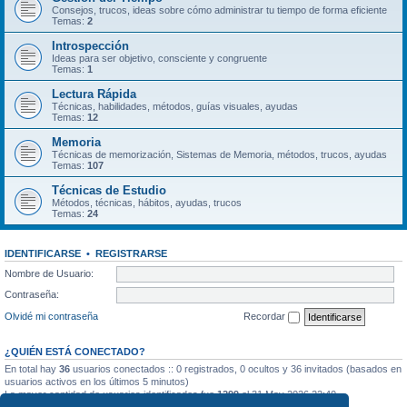
Consejos, trucos, ideas sobre cómo administrar tu tiempo de forma eficiente
Temas:
2
Introspección
Ideas para ser objetivo, consciente y congruente
Temas:
1
Lectura Rápida
Técnicas, habilidades, métodos, guías visuales, ayudas
Temas:
12
Memoria
Técnicas de memorización, Sistemas de Memoria, métodos, trucos, ayudas
Temas:
107
Técnicas de Estudio
Métodos, técnicas, hábitos, ayudas, trucos
Temas:
24
IDENTIFICARSE
•
REGISTRARSE
Nombre de Usuario:
Contraseña:
Olvidé mi contraseña
Recordar
¿QUIÉN ESTÁ CONECTADO?
En total hay
36
usuarios conectados :: 0 registrados, 0 ocultos y 36 invitados (basados en
usuarios activos en los últimos 5 minutos)
La mayor cantidad de usuarios identificados fue
1299
el 31 May 2026 22:40