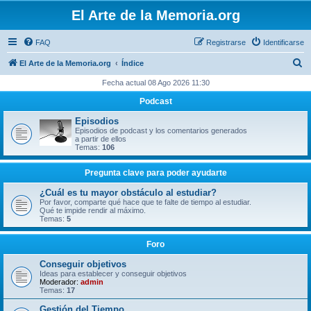
El Arte de la Memoria.org
FAQ
Registrarse
Identificarse
B
El Arte de la Memoria.org
Índice
u
Fecha actual 08 Ago 2026 11:30
s
Podcast
c
Episodios
a
Episodios de podcast y los comentarios generados
a partir de ellos
r
Temas:
106
Pregunta clave para poder ayudarte
¿Cuál es tu mayor obstáculo al estudiar?
Por favor, comparte qué hace que te falte de tiempo al estudiar.
Qué te impide rendir al máximo.
Temas:
5
Foro
Conseguir objetivos
Ideas para establecer y conseguir objetivos
Moderador:
admin
Temas:
17
Gestión del Tiempo