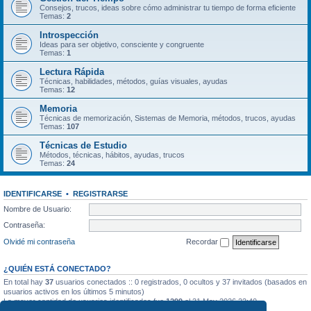
Consejos, trucos, ideas sobre cómo administrar tu tiempo de forma eficiente
Temas:
2
Introspección
Ideas para ser objetivo, consciente y congruente
Temas:
1
Lectura Rápida
Técnicas, habilidades, métodos, guías visuales, ayudas
Temas:
12
Memoria
Técnicas de memorización, Sistemas de Memoria, métodos, trucos, ayudas
Temas:
107
Técnicas de Estudio
Métodos, técnicas, hábitos, ayudas, trucos
Temas:
24
IDENTIFICARSE
•
REGISTRARSE
Nombre de Usuario:
Contraseña:
Olvidé mi contraseña
Recordar
¿QUIÉN ESTÁ CONECTADO?
En total hay
37
usuarios conectados :: 0 registrados, 0 ocultos y 37 invitados (basados en
usuarios activos en los últimos 5 minutos)
La mayor cantidad de usuarios identificados fue
1299
el 31 May 2026 22:40