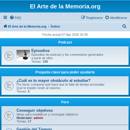
El Arte de la Memoria.org
FAQ
Registrarse
Identificarse
B
El Arte de la Memoria.org
Índice
u
Fecha actual 07 Ago 2026 20:39
s
Podcast
c
Episodios
a
Episodios de podcast y los comentarios generados
a partir de ellos
r
Temas:
106
Pregunta clave para poder ayudarte
¿Cuál es tu mayor obstáculo al estudiar?
Por favor, comparte qué hace que te falte de tiempo al estudiar.
Qué te impide rendir al máximo.
Temas:
5
Foro
Conseguir objetivos
Ideas para establecer y conseguir objetivos
Moderador:
admin
Temas:
17
Gestión del Tiempo