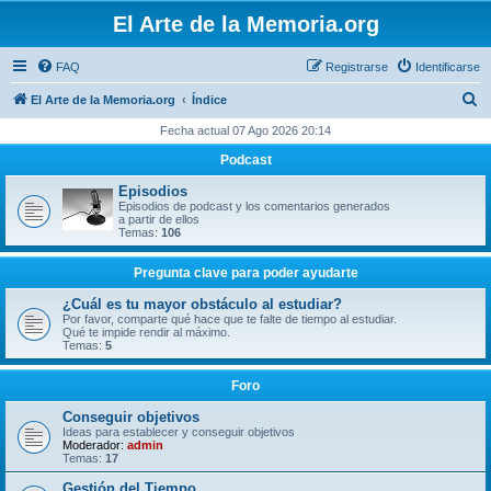
El Arte de la Memoria.org
FAQ
Registrarse
Identificarse
B
El Arte de la Memoria.org
Índice
u
Fecha actual 07 Ago 2026 20:14
s
Podcast
c
Episodios
a
Episodios de podcast y los comentarios generados
a partir de ellos
r
Temas:
106
Pregunta clave para poder ayudarte
¿Cuál es tu mayor obstáculo al estudiar?
Por favor, comparte qué hace que te falte de tiempo al estudiar.
Qué te impide rendir al máximo.
Temas:
5
Foro
Conseguir objetivos
Ideas para establecer y conseguir objetivos
Moderador:
admin
Temas:
17
Gestión del Tiempo