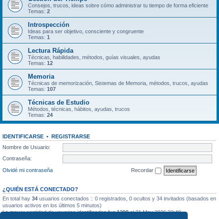
Consejos, trucos, ideas sobre cómo administrar tu tiempo de forma eficiente
Temas:
2
Introspección
Ideas para ser objetivo, consciente y congruente
Temas:
1
Lectura Rápida
Técnicas, habilidades, métodos, guías visuales, ayudas
Temas:
12
Memoria
Técnicas de memorización, Sistemas de Memoria, métodos, trucos, ayudas
Temas:
107
Técnicas de Estudio
Métodos, técnicas, hábitos, ayudas, trucos
Temas:
24
IDENTIFICARSE
•
REGISTRARSE
Nombre de Usuario:
Contraseña:
Olvidé mi contraseña
Recordar
¿QUIÉN ESTÁ CONECTADO?
En total hay
34
usuarios conectados :: 0 registrados, 0 ocultos y 34 invitados (basados en
usuarios activos en los últimos 5 minutos)
La mayor cantidad de usuarios identificados fue
1299
el 31 May 2026 22:40