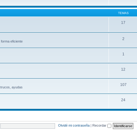
TEMAS
17
2
 forma eficiente
1
12
107
 trucos, ayudas
24
Olvidé mi contraseña
|
Recordar