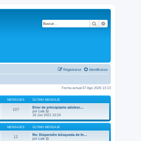
Buscar
Búsqueda avanza
Registrarse
Identificarse
Fecha actual 07 Ago 2026 13:13
MENSAJES
ÚLTIMO MENSAJE
Error de principiante adolesc…
107
V
por
Luis
e
16 Jun 2021 10:24
r
ú
l
MENSAJES
ÚLTIMO MENSAJE
t
i
Re: Dispersión búsqueda de In…
12
m
V
por
Luis
o