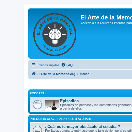
El Arte de la Memo
Accede a tus recursos internos par
Enlaces rápidos
FAQ
El Arte de la Memoria.org
Índice
PODCAST
Episodios
Episodios de podcast y los comentarios generado
a partir de ellos
PREGUNTA CLAVE PARA PODER AYUDARTE
¿Cuál es tu mayor obstáculo al estudiar?
Por favor, comparte qué hace que te falte de tiempo al estudi