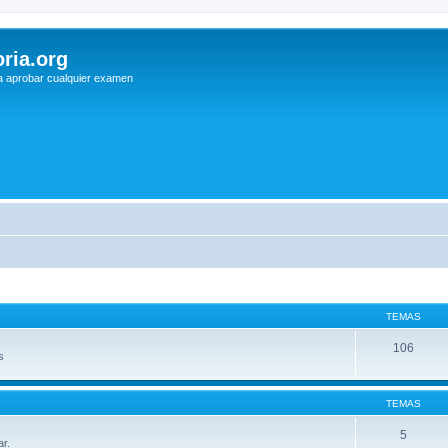
ria.org
a aprobar cualquier examen
TEMAS
106
s
TEMAS
5
ar.