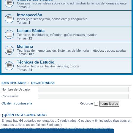
Consejos, trucos, ideas sobre cómo administrar tu tiempo de forma eficiente
Temas:
2
Introspección
Ideas para ser objetivo, consciente y congruente
Temas:
1
Lectura Rápida
Técnicas, habilidades, métodos, guías visuales, ayudas
Temas:
12
Memoria
Técnicas de memorización, Sistemas de Memoria, métodos, trucos, ayudas
Temas:
107
Técnicas de Estudio
Métodos, técnicas, hábitos, ayudas, trucos
Temas:
24
IDENTIFICARSE
•
REGISTRARSE
Nombre de Usuario:
Contraseña:
Olvidé mi contraseña
Recordar
¿QUIÉN ESTÁ CONECTADO?
En total hay
64
usuarios conectados :: 0 registrados, 0 ocultos y 64 invitados (basados en
usuarios activos en los últimos 5 minutos)
La mayor cantidad de usuarios identificados fue
1299
el 31 May 2026 22:40