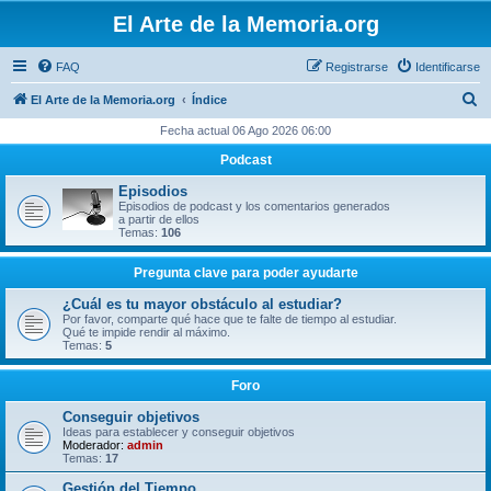
El Arte de la Memoria.org
FAQ
Registrarse
Identificarse
B
El Arte de la Memoria.org
Índice
u
Fecha actual 06 Ago 2026 06:00
s
Podcast
c
Episodios
a
Episodios de podcast y los comentarios generados
a partir de ellos
r
Temas:
106
Pregunta clave para poder ayudarte
¿Cuál es tu mayor obstáculo al estudiar?
Por favor, comparte qué hace que te falte de tiempo al estudiar.
Qué te impide rendir al máximo.
Temas:
5
Foro
Conseguir objetivos
Ideas para establecer y conseguir objetivos
Moderador:
admin
Temas:
17
Gestión del Tiempo