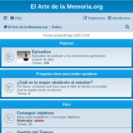
El Arte de la Memoria.org
FAQ
Registrarse
Identificarse
B
El Arte de la Memoria.org
Índice
u
Fecha actual 06 Ago 2026 13:55
s
Podcast
c
Episodios
a
Episodios de podcast y los comentarios generados
a partir de ellos
r
Temas:
106
Pregunta clave para poder ayudarte
¿Cuál es tu mayor obstáculo al estudiar?
Por favor, comparte qué hace que te falte de tiempo al estudiar.
Qué te impide rendir al máximo.
Temas:
5
Foro
Conseguir objetivos
Ideas para establecer y conseguir objetivos
Moderador:
admin
Temas:
17
Gestión del Tiempo