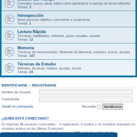
Consejos, trucos, ideas sobre cómo administrar tu tiempo de forma eficiente
Temas:
2
Introspección
Ideas para ser objetivo, consciente y congruente
Temas:
1
Lectura Rápida
Técnicas, habilidades, métodos, guías visuales, ayudas
Temas:
12
Memoria
Técnicas de memorización, Sistemas de Memoria, métodos, trucos, ayudas
Temas:
107
Técnicas de Estudio
Métodos, técnicas, hábitos, ayudas, trucos
Temas:
24
IDENTIFICARSE
•
REGISTRARSE
Nombre de Usuario:
Contraseña:
Olvidé mi contraseña
Recordar
¿QUIÉN ESTÁ CONECTADO?
En total hay
41
usuarios conectados :: 0 registrados, 0 ocultos y 41 invitados (basados en
usuarios activos en los últimos 5 minutos)
La mayor cantidad de usuarios identificados fue
1299
el 31 May 2026 22:40