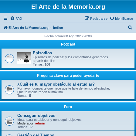
El Arte de la Memoria.org
FAQ
Registrarse
Identificarse
B
El Arte de la Memoria.org
Índice
u
Fecha actual 08 Ago 2026 20:00
s
Podcast
c
Episodios
a
Episodios de podcast y los comentarios generados
a partir de ellos
r
Temas:
106
Pregunta clave para poder ayudarte
¿Cuál es tu mayor obstáculo al estudiar?
Por favor, comparte qué hace que te falte de tiempo al estudiar.
Qué te impide rendir al máximo.
Temas:
5
Foro
Conseguir objetivos
Ideas para establecer y conseguir objetivos
Moderador:
admin
Temas:
17
Gestión del Tiempo