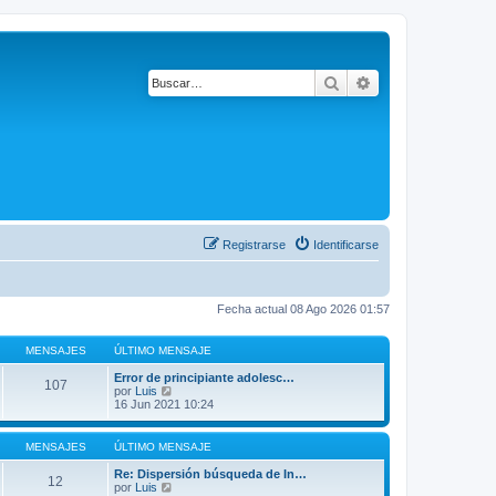
Buscar
Búsqueda avanza
Registrarse
Identificarse
Fecha actual 08 Ago 2026 01:57
MENSAJES
ÚLTIMO MENSAJE
Error de principiante adolesc…
107
V
por
Luis
e
16 Jun 2021 10:24
r
ú
l
MENSAJES
ÚLTIMO MENSAJE
t
i
Re: Dispersión búsqueda de In…
12
m
V
por
Luis
o