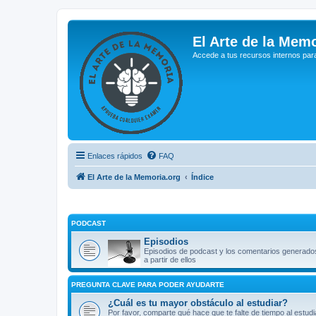
El Arte de la Memo
Accede a tus recursos internos par
Enlaces rápidos
FAQ
El Arte de la Memoria.org
Índice
PODCAST
Episodios
Episodios de podcast y los comentarios generado
a partir de ellos
PREGUNTA CLAVE PARA PODER AYUDARTE
¿Cuál es tu mayor obstáculo al estudiar?
Por favor, comparte qué hace que te falte de tiempo al estudi