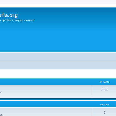
ria.org
a aprobar cualquier examen
TEMAS
106
s
TEMAS
5
ar.