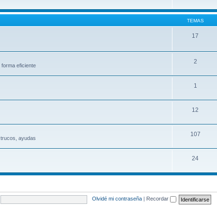
TEMAS
17
2
 forma eficiente
1
12
107
 trucos, ayudas
24
Olvidé mi contraseña
|
Recordar