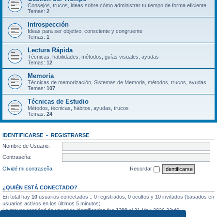
Consejos, trucos, ideas sobre cómo administrar tu tiempo de forma eficiente
Temas:
2
Introspección
Ideas para ser objetivo, consciente y congruente
Temas:
1
Lectura Rápida
Técnicas, habilidades, métodos, guías visuales, ayudas
Temas:
12
Memoria
Técnicas de memorización, Sistemas de Memoria, métodos, trucos, ayudas
Temas:
107
Técnicas de Estudio
Métodos, técnicas, hábitos, ayudas, trucos
Temas:
24
IDENTIFICARSE
•
REGISTRARSE
Nombre de Usuario:
Contraseña:
Olvidé mi contraseña
Recordar
¿QUIÉN ESTÁ CONECTADO?
En total hay
10
usuarios conectados :: 0 registrados, 0 ocultos y 10 invitados (basados en
usuarios activos en los últimos 5 minutos)
La mayor cantidad de usuarios identificados fue
1299
el 31 May 2026 22:40