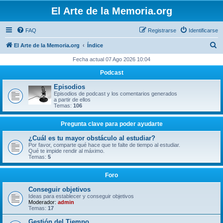
El Arte de la Memoria.org
FAQ
Registrarse
Identificarse
B
El Arte de la Memoria.org
Índice
u
Fecha actual 07 Ago 2026 10:04
s
Podcast
c
Episodios
a
Episodios de podcast y los comentarios generados
a partir de ellos
r
Temas:
106
Pregunta clave para poder ayudarte
¿Cuál es tu mayor obstáculo al estudiar?
Por favor, comparte qué hace que te falte de tiempo al estudiar.
Qué te impide rendir al máximo.
Temas:
5
Foro
Conseguir objetivos
Ideas para establecer y conseguir objetivos
Moderador:
admin
Temas:
17
Gestión del Tiempo