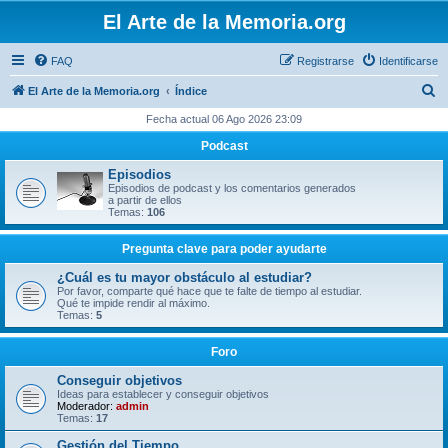
El Arte de la Memoria.org
FAQ
Registrarse
Identificarse
B
El Arte de la Memoria.org
Índice
u
Fecha actual 06 Ago 2026 23:09
s
Podcast
c
Episodios
a
Episodios de podcast y los comentarios generados
a partir de ellos
r
Temas:
106
Pregunta clave para poder ayudarte
¿Cuál es tu mayor obstáculo al estudiar?
Por favor, comparte qué hace que te falte de tiempo al estudiar.
Qué te impide rendir al máximo.
Temas:
5
Foro
Conseguir objetivos
Ideas para establecer y conseguir objetivos
Moderador:
admin
Temas:
17
Gestión del Tiempo