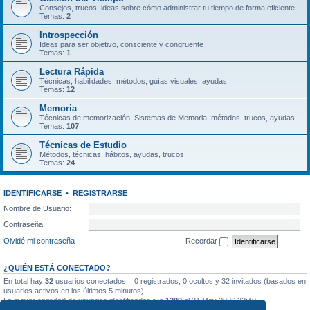
Consejos, trucos, ideas sobre cómo administrar tu tiempo de forma eficiente
Temas:
2
Introspección
Ideas para ser objetivo, consciente y congruente
Temas:
1
Lectura Rápida
Técnicas, habilidades, métodos, guías visuales, ayudas
Temas:
12
Memoria
Técnicas de memorización, Sistemas de Memoria, métodos, trucos, ayudas
Temas:
107
Técnicas de Estudio
Métodos, técnicas, hábitos, ayudas, trucos
Temas:
24
IDENTIFICARSE
•
REGISTRARSE
Nombre de Usuario:
Contraseña:
Olvidé mi contraseña
Recordar
¿QUIÉN ESTÁ CONECTADO?
En total hay
32
usuarios conectados :: 0 registrados, 0 ocultos y 32 invitados (basados en
usuarios activos en los últimos 5 minutos)
La mayor cantidad de usuarios identificados fue
1299
el 31 May 2026 22:40