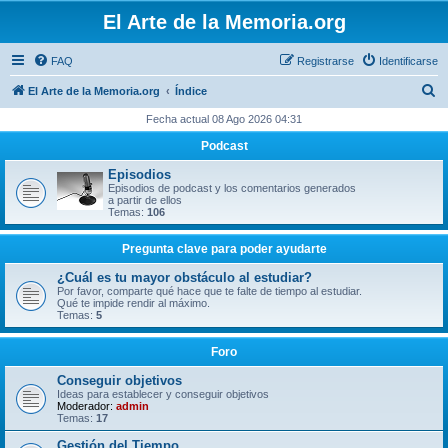
El Arte de la Memoria.org
FAQ
Registrarse
Identificarse
B
El Arte de la Memoria.org
Índice
u
Fecha actual 08 Ago 2026 04:31
s
Podcast
c
Episodios
a
Episodios de podcast y los comentarios generados
a partir de ellos
r
Temas:
106
Pregunta clave para poder ayudarte
¿Cuál es tu mayor obstáculo al estudiar?
Por favor, comparte qué hace que te falte de tiempo al estudiar.
Qué te impide rendir al máximo.
Temas:
5
Foro
Conseguir objetivos
Ideas para establecer y conseguir objetivos
Moderador:
admin
Temas:
17
Gestión del Tiempo