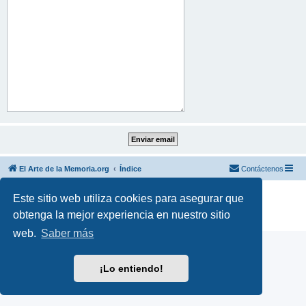
El Arte de la Memoria.org
Índice
Contáctenos
Desarrollado por
phpBB
® Forum Software © phpBB Limited
Este sitio web utiliza cookies para asegurar que
Traducción al español por
phpBB España
obtenga la mejor experiencia en nuestro sitio
Privacidad
|
Condiciones
web.
Saber más
¡Lo entiendo!