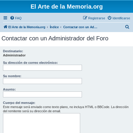
El Arte de la Memoria.org
FAQ
Registrarse
Identificarse
B
El Arte de la Memoria.org
Índice
Contactar con un Administrador del Foro
u
Contactar con un Administrador del Foro
s
c
Destinatario:
Administrador
a
r
Su dirección de correo electrónico:
Su nombre:
Asunto:
Cuerpo del mensaje:
Este mensaje será enviado como texto plano, no incluya HTML o BBCode. La dirección
del remitente será su dirección de email.