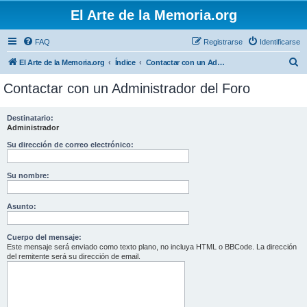
El Arte de la Memoria.org
FAQ
Registrarse
Identificarse
B
El Arte de la Memoria.org
Índice
Contactar con un Administrador del Foro
u
Contactar con un Administrador del Foro
s
c
Destinatario:
Administrador
a
r
Su dirección de correo electrónico:
Su nombre:
Asunto:
Cuerpo del mensaje:
Este mensaje será enviado como texto plano, no incluya HTML o BBCode. La dirección
del remitente será su dirección de email.