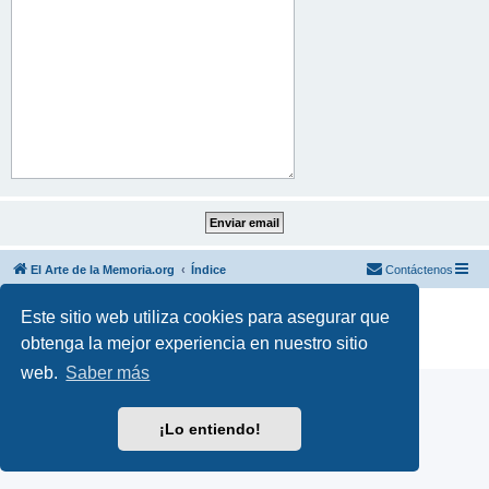
El Arte de la Memoria.org
Índice
Contáctenos
Desarrollado por
phpBB
® Forum Software © phpBB Limited
Este sitio web utiliza cookies para asegurar que
Traducción al español por
phpBB España
obtenga la mejor experiencia en nuestro sitio
Privacidad
|
Condiciones
web.
Saber más
¡Lo entiendo!