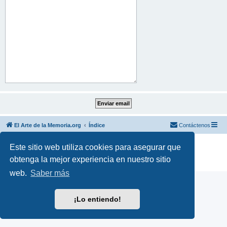
El Arte de la Memoria.org
Índice
Contáctenos
Desarrollado por
phpBB
® Forum Software © phpBB Limited
Este sitio web utiliza cookies para asegurar que
Traducción al español por
phpBB España
obtenga la mejor experiencia en nuestro sitio
Privacidad
|
Condiciones
web.
Saber más
¡Lo entiendo!