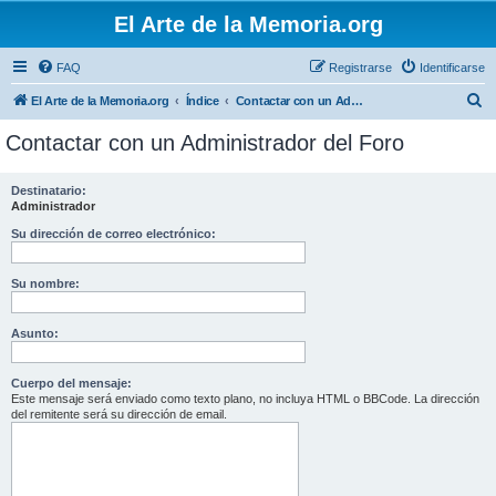
El Arte de la Memoria.org
FAQ
Registrarse
Identificarse
B
El Arte de la Memoria.org
Índice
Contactar con un Administrador del Foro
u
Contactar con un Administrador del Foro
s
c
Destinatario:
Administrador
a
r
Su dirección de correo electrónico:
Su nombre:
Asunto:
Cuerpo del mensaje:
Este mensaje será enviado como texto plano, no incluya HTML o BBCode. La dirección
del remitente será su dirección de email.