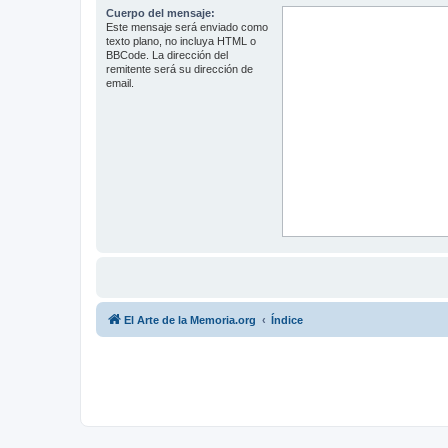
Cuerpo del mensaje:
Este mensaje será enviado como
texto plano, no incluya HTML o
BBCode. La dirección del
remitente será su dirección de
email.
El Arte de la Memoria.org
Índice