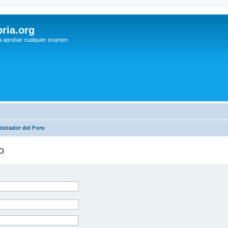
ria.org
a aprobar cualquier examen
strador del Foro
o