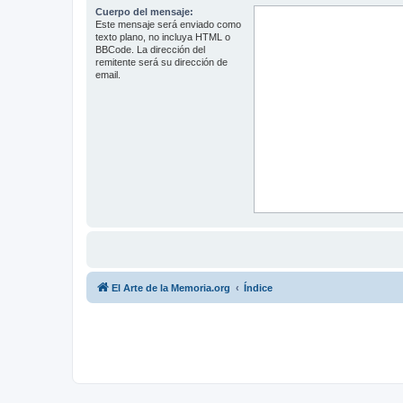
Cuerpo del mensaje:
Este mensaje será enviado como
texto plano, no incluya HTML o
BBCode. La dirección del
remitente será su dirección de
email.
El Arte de la Memoria.org
Índice