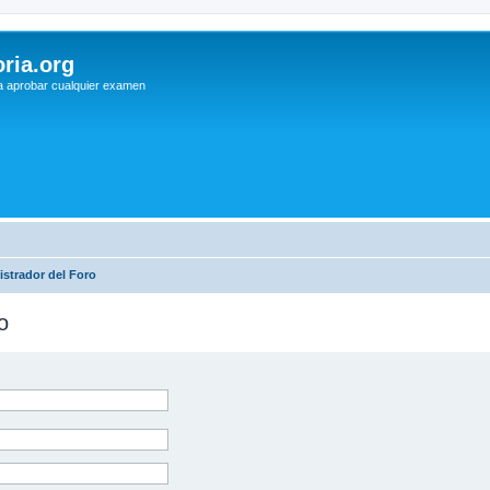
ria.org
a aprobar cualquier examen
strador del Foro
o