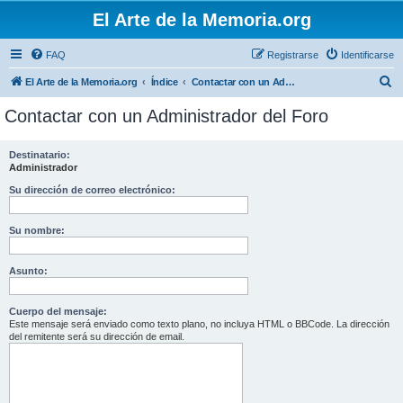
El Arte de la Memoria.org
FAQ
Registrarse
Identificarse
B
El Arte de la Memoria.org
Índice
Contactar con un Administrador del Foro
u
Contactar con un Administrador del Foro
s
c
Destinatario:
Administrador
a
r
Su dirección de correo electrónico:
Su nombre:
Asunto:
Cuerpo del mensaje:
Este mensaje será enviado como texto plano, no incluya HTML o BBCode. La dirección
del remitente será su dirección de email.