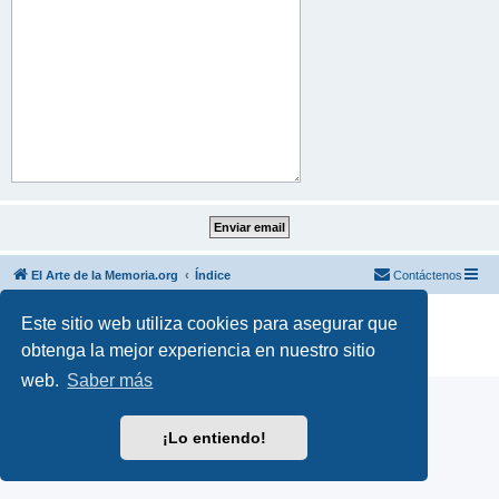
El Arte de la Memoria.org
Índice
Contáctenos
Desarrollado por
phpBB
® Forum Software © phpBB Limited
Este sitio web utiliza cookies para asegurar que
Traducción al español por
phpBB España
obtenga la mejor experiencia en nuestro sitio
Privacidad
|
Condiciones
web.
Saber más
¡Lo entiendo!