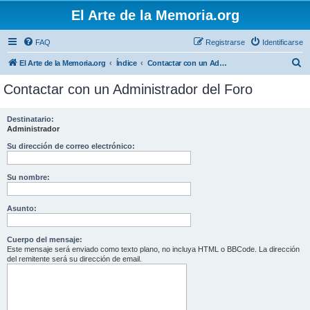
El Arte de la Memoria.org
FAQ
Registrarse
Identificarse
B
El Arte de la Memoria.org
Índice
Contactar con un Administrador del Foro
u
Contactar con un Administrador del Foro
s
c
Destinatario:
Administrador
a
r
Su dirección de correo electrónico:
Su nombre:
Asunto:
Cuerpo del mensaje:
Este mensaje será enviado como texto plano, no incluya HTML o BBCode. La dirección
del remitente será su dirección de email.