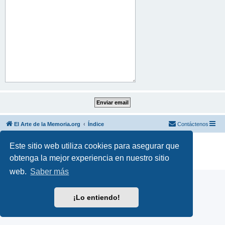
El Arte de la Memoria.org
Índice
Contáctenos
Desarrollado por
phpBB
® Forum Software © phpBB Limited
Este sitio web utiliza cookies para asegurar que
Traducción al español por
phpBB España
obtenga la mejor experiencia en nuestro sitio
Privacidad
|
Condiciones
web.
Saber más
¡Lo entiendo!