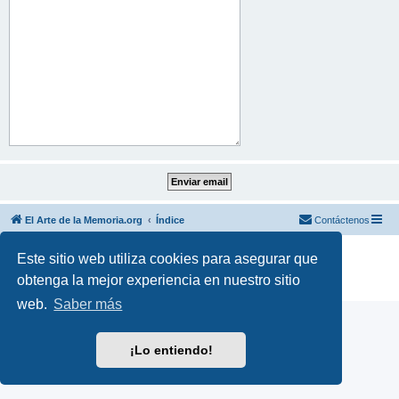
El Arte de la Memoria.org
Índice
Contáctenos
Desarrollado por
phpBB
® Forum Software © phpBB Limited
Este sitio web utiliza cookies para asegurar que
Traducción al español por
phpBB España
obtenga la mejor experiencia en nuestro sitio
Privacidad
|
Condiciones
web.
Saber más
¡Lo entiendo!