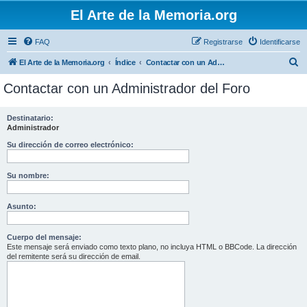
El Arte de la Memoria.org
FAQ
Registrarse
Identificarse
B
El Arte de la Memoria.org
Índice
Contactar con un Administrador del Foro
u
Contactar con un Administrador del Foro
s
c
Destinatario:
Administrador
a
r
Su dirección de correo electrónico:
Su nombre:
Asunto:
Cuerpo del mensaje:
Este mensaje será enviado como texto plano, no incluya HTML o BBCode. La dirección
del remitente será su dirección de email.