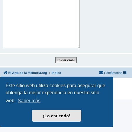
El Arte de la Memoria.org
Índice
Contáctenos
Desarrollado por
phpBB
® Forum Software © phpBB Limited
Este sitio web utiliza cookies para asegurar que
Traducción al español por
phpBB España
obtenga la mejor experiencia en nuestro sitio
Privacidad
|
Condiciones
web.
Saber más
¡Lo entiendo!