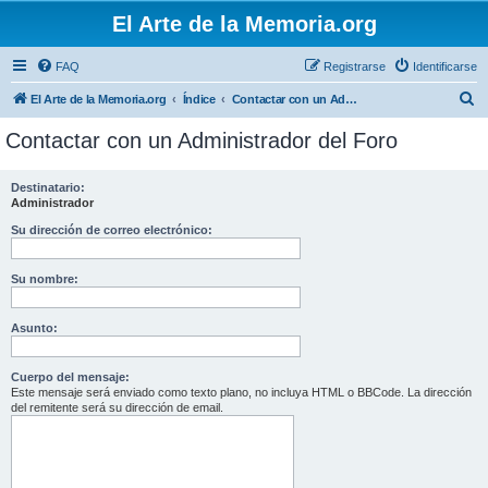
El Arte de la Memoria.org
FAQ
Registrarse
Identificarse
B
El Arte de la Memoria.org
Índice
Contactar con un Administrador del Foro
u
Contactar con un Administrador del Foro
s
c
Destinatario:
Administrador
a
r
Su dirección de correo electrónico:
Su nombre:
Asunto:
Cuerpo del mensaje:
Este mensaje será enviado como texto plano, no incluya HTML o BBCode. La dirección
del remitente será su dirección de email.