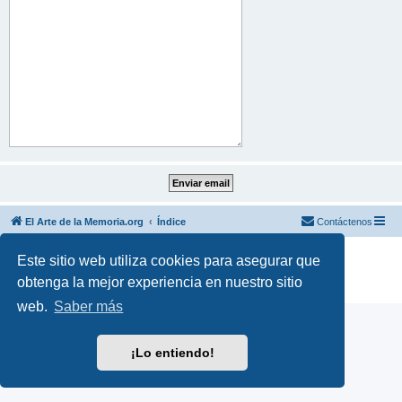
El Arte de la Memoria.org
Índice
Contáctenos
Desarrollado por
phpBB
® Forum Software © phpBB Limited
Este sitio web utiliza cookies para asegurar que
Traducción al español por
phpBB España
obtenga la mejor experiencia en nuestro sitio
Privacidad
|
Condiciones
web.
Saber más
¡Lo entiendo!