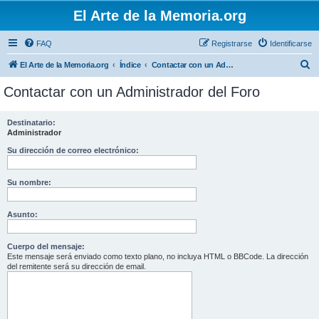
El Arte de la Memoria.org
FAQ
Registrarse
Identificarse
B
El Arte de la Memoria.org
Índice
Contactar con un Administrador del Foro
u
Contactar con un Administrador del Foro
s
c
Destinatario:
Administrador
a
r
Su dirección de correo electrónico:
Su nombre:
Asunto:
Cuerpo del mensaje:
Este mensaje será enviado como texto plano, no incluya HTML o BBCode. La dirección
del remitente será su dirección de email.