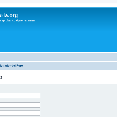
ria.org
a aprobar cualquier examen
strador del Foro
o