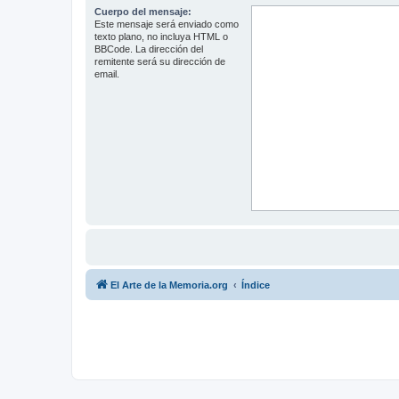
Cuerpo del mensaje:
Este mensaje será enviado como
texto plano, no incluya HTML o
BBCode. La dirección del
remitente será su dirección de
email.
El Arte de la Memoria.org
Índice