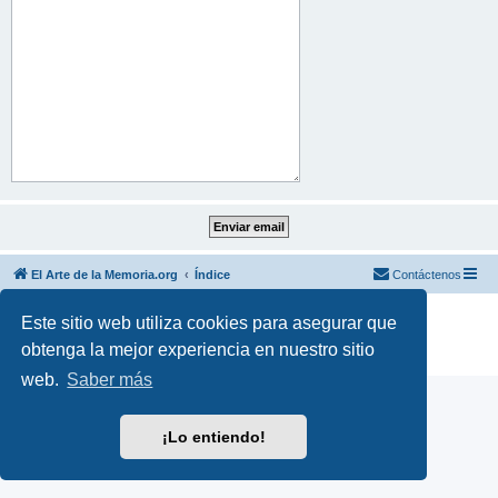
El Arte de la Memoria.org
Índice
Contáctenos
Desarrollado por
phpBB
® Forum Software © phpBB Limited
Este sitio web utiliza cookies para asegurar que
Traducción al español por
phpBB España
obtenga la mejor experiencia en nuestro sitio
Privacidad
|
Condiciones
web.
Saber más
¡Lo entiendo!