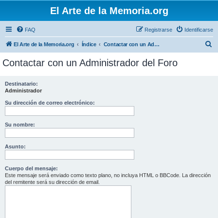
El Arte de la Memoria.org
FAQ
Registrarse
Identificarse
B
El Arte de la Memoria.org
Índice
Contactar con un Administrador del Foro
u
Contactar con un Administrador del Foro
s
c
Destinatario:
Administrador
a
r
Su dirección de correo electrónico:
Su nombre:
Asunto:
Cuerpo del mensaje:
Este mensaje será enviado como texto plano, no incluya HTML o BBCode. La dirección
del remitente será su dirección de email.