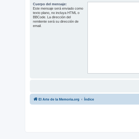
Cuerpo del mensaje:
Este mensaje será enviado como
texto plano, no incluya HTML o
BBCode. La dirección del
remitente será su dirección de
email.
El Arte de la Memoria.org
Índice