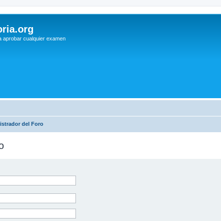
ria.org
a aprobar cualquier examen
strador del Foro
o