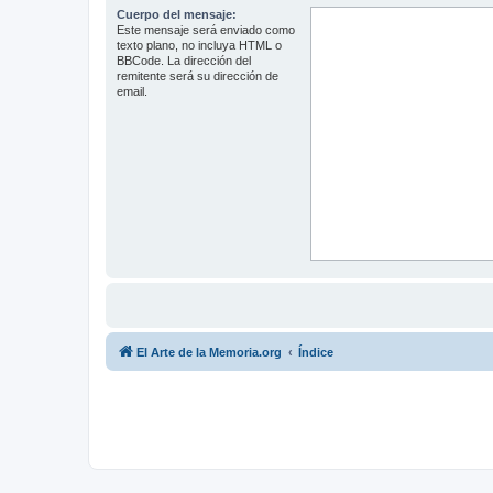
Cuerpo del mensaje:
Este mensaje será enviado como
texto plano, no incluya HTML o
BBCode. La dirección del
remitente será su dirección de
email.
El Arte de la Memoria.org
Índice