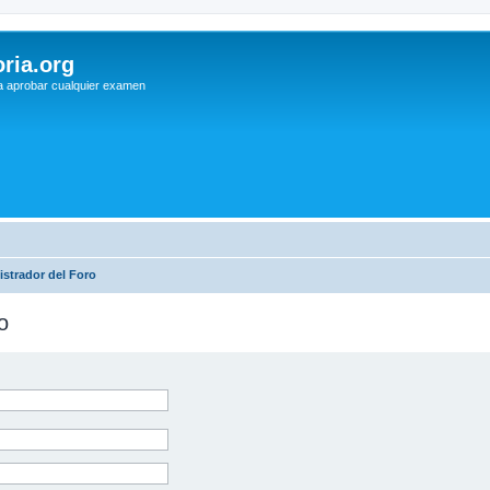
ria.org
a aprobar cualquier examen
strador del Foro
o