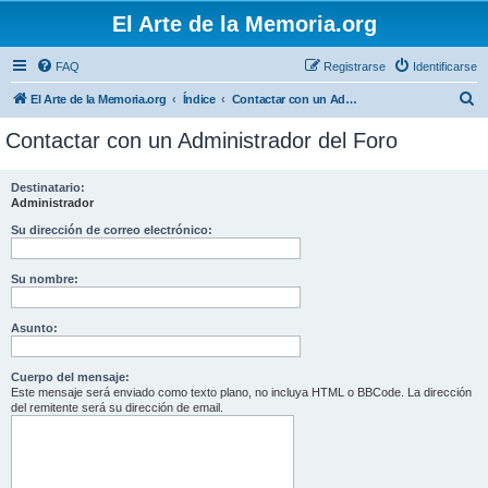
El Arte de la Memoria.org
FAQ
Registrarse
Identificarse
B
El Arte de la Memoria.org
Índice
Contactar con un Administrador del Foro
u
Contactar con un Administrador del Foro
s
c
Destinatario:
Administrador
a
r
Su dirección de correo electrónico:
Su nombre:
Asunto:
Cuerpo del mensaje:
Este mensaje será enviado como texto plano, no incluya HTML o BBCode. La dirección
del remitente será su dirección de email.