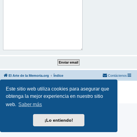
El Arte de la Memoria.org
Índice
Contáctenos
Desarrollado por
phpBB
® Forum Software © phpBB Limited
Este sitio web utiliza cookies para asegurar que
Traducción al español por
phpBB España
obtenga la mejor experiencia en nuestro sitio
Privacidad
|
Condiciones
web.
Saber más
¡Lo entiendo!