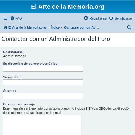
El Arte de la Memoria.org
FAQ
Registrarse
Identificarse
B
El Arte de la Memoria.org
Índice
Contactar con un Administrador del Foro
u
Contactar con un Administrador del Foro
s
c
Destinatario:
Administrador
a
r
Su dirección de correo electrónico:
Su nombre:
Asunto:
Cuerpo del mensaje:
Este mensaje será enviado como texto plano, no incluya HTML o BBCode. La dirección
del remitente será su dirección de email.