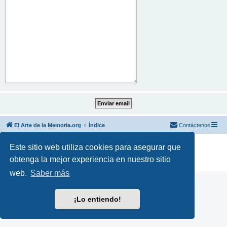
El Arte de la Memoria.org
Índice
Contáctenos
Desarrollado por
phpBB
® Forum Software © phpBB Limited
Este sitio web utiliza cookies para asegurar que
Traducción al español por
phpBB España
obtenga la mejor experiencia en nuestro sitio
Privacidad
|
Condiciones
web.
Saber más
¡Lo entiendo!