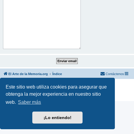
El Arte de la Memoria.org
Índice
Contáctenos
Desarrollado por
phpBB
® Forum Software © phpBB Limited
Este sitio web utiliza cookies para asegurar que
Traducción al español por
phpBB España
obtenga la mejor experiencia en nuestro sitio
Privacidad
|
Condiciones
web.
Saber más
¡Lo entiendo!