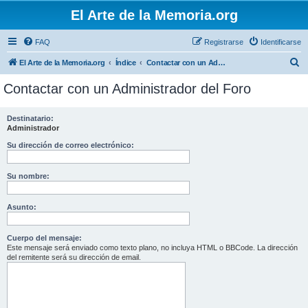
El Arte de la Memoria.org
FAQ
Registrarse
Identificarse
B
El Arte de la Memoria.org
Índice
Contactar con un Administrador del Foro
u
Contactar con un Administrador del Foro
s
c
Destinatario:
Administrador
a
r
Su dirección de correo electrónico:
Su nombre:
Asunto:
Cuerpo del mensaje:
Este mensaje será enviado como texto plano, no incluya HTML o BBCode. La dirección
del remitente será su dirección de email.