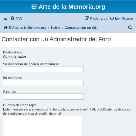
El Arte de la Memoria.org
FAQ
Registrarse
Identificarse
B
El Arte de la Memoria.org
Índice
Contactar con un Administrador del Foro
u
Contactar con un Administrador del Foro
s
c
Destinatario:
Administrador
a
r
Su dirección de correo electrónico:
Su nombre:
Asunto:
Cuerpo del mensaje:
Este mensaje será enviado como texto plano, no incluya HTML o BBCode. La dirección
del remitente será su dirección de email.