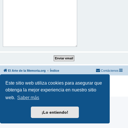
El Arte de la Memoria.org
Índice
Contáctenos
Desarrollado por
phpBB
® Forum Software © phpBB Limited
Este sitio web utiliza cookies para asegurar que
Traducción al español por
phpBB España
obtenga la mejor experiencia en nuestro sitio
Privacidad
|
Condiciones
web.
Saber más
¡Lo entiendo!