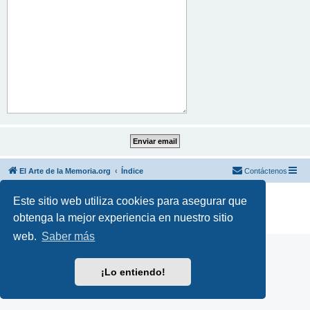
El Arte de la Memoria.org
Índice
Contáctenos
Desarrollado por
phpBB
® Forum Software © phpBB Limited
Este sitio web utiliza cookies para asegurar que
Traducción al español por
phpBB España
obtenga la mejor experiencia en nuestro sitio
Privacidad
|
Condiciones
web.
Saber más
¡Lo entiendo!