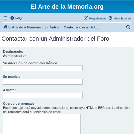
El Arte de la Memoria.org
FAQ
Registrarse
Identificarse
B
El Arte de la Memoria.org
Índice
Contactar con un Administrador del Foro
u
Contactar con un Administrador del Foro
s
c
Destinatario:
Administrador
a
r
Su dirección de correo electrónico:
Su nombre:
Asunto:
Cuerpo del mensaje:
Este mensaje será enviado como texto plano, no incluya HTML o BBCode. La dirección
del remitente será su dirección de email.