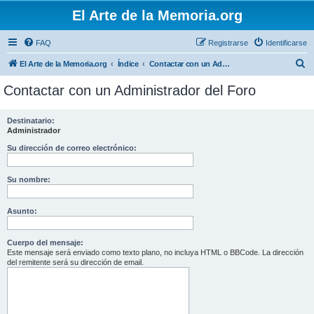
El Arte de la Memoria.org
FAQ
Registrarse
Identificarse
B
El Arte de la Memoria.org
Índice
Contactar con un Administrador del Foro
u
Contactar con un Administrador del Foro
s
c
Destinatario:
Administrador
a
r
Su dirección de correo electrónico:
Su nombre:
Asunto:
Cuerpo del mensaje:
Este mensaje será enviado como texto plano, no incluya HTML o BBCode. La dirección
del remitente será su dirección de email.