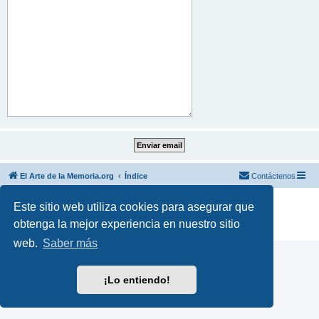
El Arte de la Memoria.org
Índice
Contáctenos
Desarrollado por
phpBB
® Forum Software © phpBB Limited
Este sitio web utiliza cookies para asegurar que
Traducción al español por
phpBB España
obtenga la mejor experiencia en nuestro sitio
Privacidad
|
Condiciones
web.
Saber más
¡Lo entiendo!