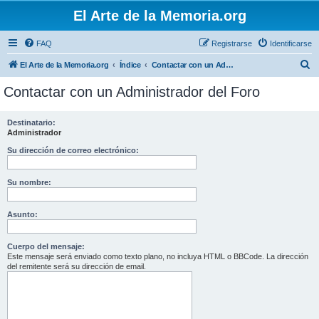
El Arte de la Memoria.org
FAQ
Registrarse
Identificarse
B
El Arte de la Memoria.org
Índice
Contactar con un Administrador del Foro
u
Contactar con un Administrador del Foro
s
c
Destinatario:
Administrador
a
r
Su dirección de correo electrónico:
Su nombre:
Asunto:
Cuerpo del mensaje:
Este mensaje será enviado como texto plano, no incluya HTML o BBCode. La dirección
del remitente será su dirección de email.