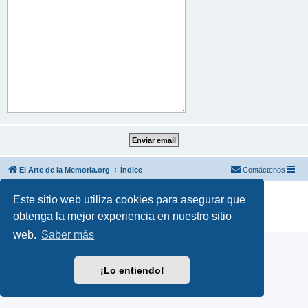
El Arte de la Memoria.org
Índice
Contáctenos
Desarrollado por
phpBB
® Forum Software © phpBB Limited
Este sitio web utiliza cookies para asegurar que
Traducción al español por
phpBB España
obtenga la mejor experiencia en nuestro sitio
Privacidad
|
Condiciones
web.
Saber más
¡Lo entiendo!