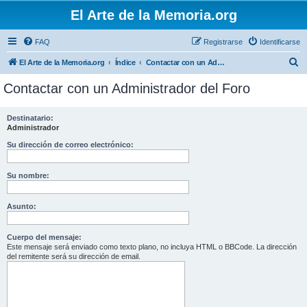
El Arte de la Memoria.org
FAQ
Registrarse
Identificarse
B
El Arte de la Memoria.org
Índice
Contactar con un Administrador del Foro
u
Contactar con un Administrador del Foro
s
c
Destinatario:
Administrador
a
r
Su dirección de correo electrónico:
Su nombre:
Asunto:
Cuerpo del mensaje:
Este mensaje será enviado como texto plano, no incluya HTML o BBCode. La dirección
del remitente será su dirección de email.