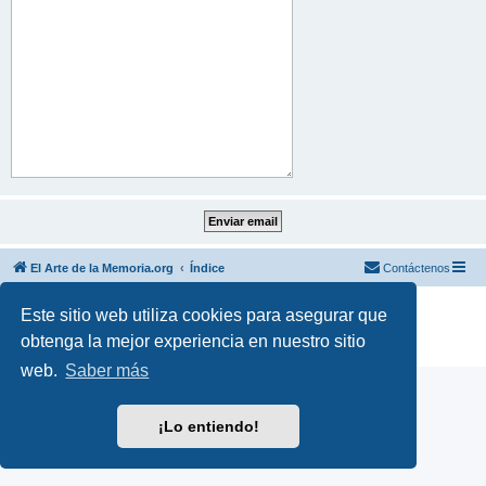
El Arte de la Memoria.org
Índice
Contáctenos
Desarrollado por
phpBB
® Forum Software © phpBB Limited
Este sitio web utiliza cookies para asegurar que
Traducción al español por
phpBB España
obtenga la mejor experiencia en nuestro sitio
Privacidad
|
Condiciones
web.
Saber más
¡Lo entiendo!