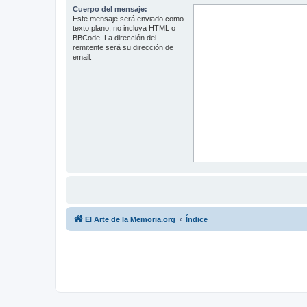
Cuerpo del mensaje:
Este mensaje será enviado como
texto plano, no incluya HTML o
BBCode. La dirección del
remitente será su dirección de
email.
El Arte de la Memoria.org
Índice