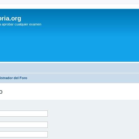
ria.org
a aprobar cualquier examen
strador del Foro
o