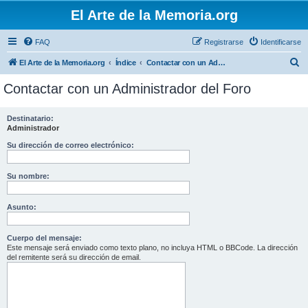
El Arte de la Memoria.org
FAQ
Registrarse
Identificarse
B
El Arte de la Memoria.org
Índice
Contactar con un Administrador del Foro
u
Contactar con un Administrador del Foro
s
c
Destinatario:
Administrador
a
r
Su dirección de correo electrónico:
Su nombre:
Asunto:
Cuerpo del mensaje:
Este mensaje será enviado como texto plano, no incluya HTML o BBCode. La dirección
del remitente será su dirección de email.