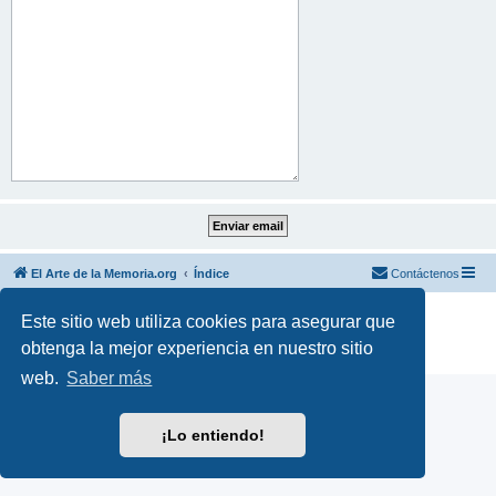
El Arte de la Memoria.org
Índice
Contáctenos
Desarrollado por
phpBB
® Forum Software © phpBB Limited
Este sitio web utiliza cookies para asegurar que
Traducción al español por
phpBB España
obtenga la mejor experiencia en nuestro sitio
Privacidad
|
Condiciones
web.
Saber más
¡Lo entiendo!