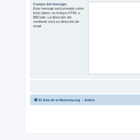
Cuerpo del mensaje:
Este mensaje será enviado como
texto plano, no incluya HTML o
BBCode. La dirección del
remitente será su dirección de
email.
El Arte de la Memoria.org
Índice