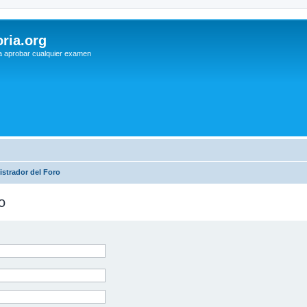
ria.org
a aprobar cualquier examen
strador del Foro
o