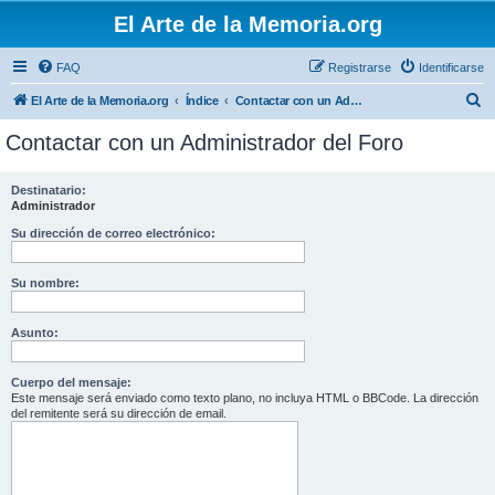
El Arte de la Memoria.org
FAQ
Registrarse
Identificarse
B
El Arte de la Memoria.org
Índice
Contactar con un Administrador del Foro
u
Contactar con un Administrador del Foro
s
c
Destinatario:
Administrador
a
r
Su dirección de correo electrónico:
Su nombre:
Asunto:
Cuerpo del mensaje:
Este mensaje será enviado como texto plano, no incluya HTML o BBCode. La dirección
del remitente será su dirección de email.