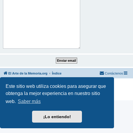
El Arte de la Memoria.org
Índice
Contáctenos
Desarrollado por
phpBB
® Forum Software © phpBB Limited
Este sitio web utiliza cookies para asegurar que
Traducción al español por
phpBB España
obtenga la mejor experiencia en nuestro sitio
Privacidad
|
Condiciones
web.
Saber más
¡Lo entiendo!