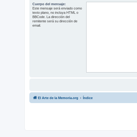
Cuerpo del mensaje:
Este mensaje será enviado como
texto plano, no incluya HTML o
BBCode. La dirección del
remitente será su dirección de
email.
El Arte de la Memoria.org
Índice