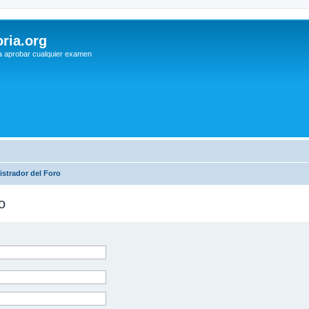
ria.org
a aprobar cualquier examen
strador del Foro
o