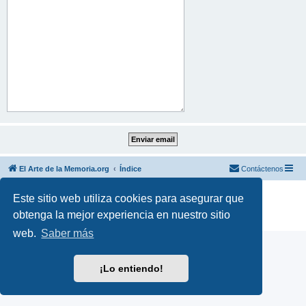
El Arte de la Memoria.org
Índice
Contáctenos
Desarrollado por
phpBB
® Forum Software © phpBB Limited
Este sitio web utiliza cookies para asegurar que
Traducción al español por
phpBB España
obtenga la mejor experiencia en nuestro sitio
Privacidad
|
Condiciones
web.
Saber más
¡Lo entiendo!