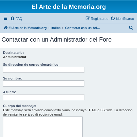
El Arte de la Memoria.org
FAQ
Registrarse
Identificarse
B
El Arte de la Memoria.org
Índice
Contactar con un Administrador del Foro
u
Contactar con un Administrador del Foro
s
c
Destinatario:
Administrador
a
r
Su dirección de correo electrónico:
Su nombre:
Asunto:
Cuerpo del mensaje:
Este mensaje será enviado como texto plano, no incluya HTML o BBCode. La dirección
del remitente será su dirección de email.