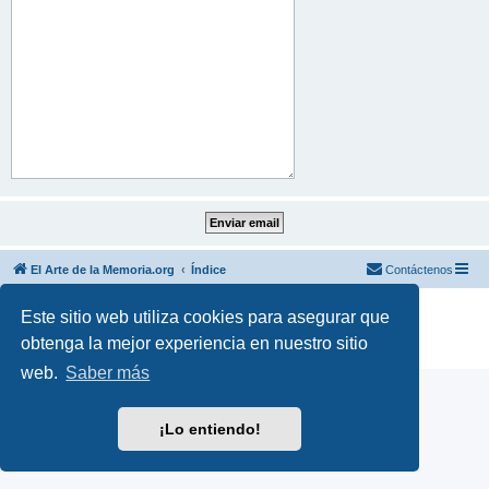
El Arte de la Memoria.org
Índice
Contáctenos
Desarrollado por
phpBB
® Forum Software © phpBB Limited
Este sitio web utiliza cookies para asegurar que
Traducción al español por
phpBB España
obtenga la mejor experiencia en nuestro sitio
Privacidad
|
Condiciones
web.
Saber más
¡Lo entiendo!