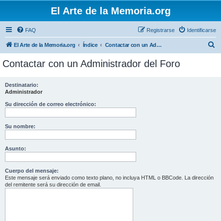
El Arte de la Memoria.org
FAQ
Registrarse
Identificarse
B
El Arte de la Memoria.org
Índice
Contactar con un Administrador del Foro
u
Contactar con un Administrador del Foro
s
c
Destinatario:
Administrador
a
r
Su dirección de correo electrónico:
Su nombre:
Asunto:
Cuerpo del mensaje:
Este mensaje será enviado como texto plano, no incluya HTML o BBCode. La dirección
del remitente será su dirección de email.