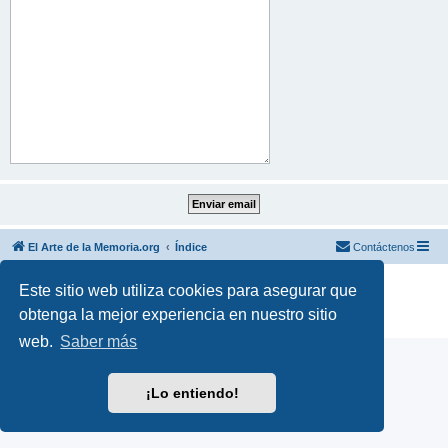
El Arte de la Memoria.org
Índice
Contáctenos
Desarrollado por
phpBB
® Forum Software © phpBB Limited
Este sitio web utiliza cookies para asegurar que
Traducción al español por
phpBB España
obtenga la mejor experiencia en nuestro sitio
Privacidad
|
Condiciones
web.
Saber más
¡Lo entiendo!