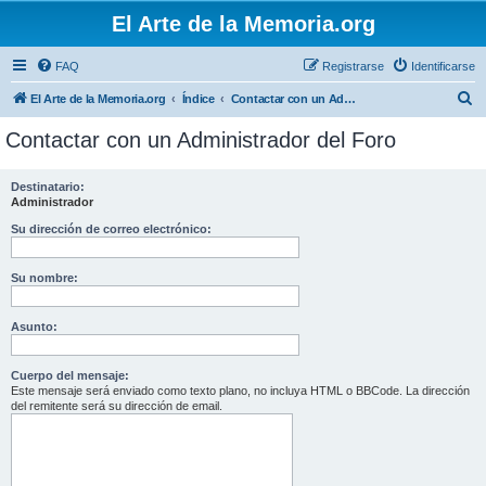
El Arte de la Memoria.org
FAQ
Registrarse
Identificarse
B
El Arte de la Memoria.org
Índice
Contactar con un Administrador del Foro
u
Contactar con un Administrador del Foro
s
c
Destinatario:
Administrador
a
r
Su dirección de correo electrónico:
Su nombre:
Asunto:
Cuerpo del mensaje:
Este mensaje será enviado como texto plano, no incluya HTML o BBCode. La dirección
del remitente será su dirección de email.