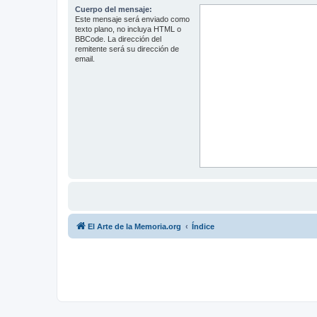
Cuerpo del mensaje:
Este mensaje será enviado como
texto plano, no incluya HTML o
BBCode. La dirección del
remitente será su dirección de
email.
El Arte de la Memoria.org
Índice