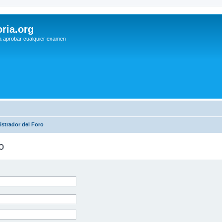
ria.org
a aprobar cualquier examen
strador del Foro
o