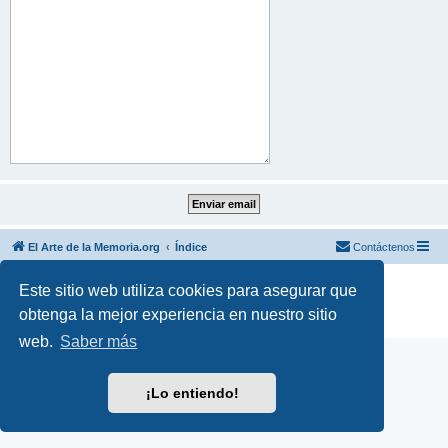
El Arte de la Memoria.org
Índice
Contáctenos
Desarrollado por
phpBB
® Forum Software © phpBB Limited
Este sitio web utiliza cookies para asegurar que
Traducción al español por
phpBB España
obtenga la mejor experiencia en nuestro sitio
Privacidad
|
Condiciones
web.
Saber más
¡Lo entiendo!