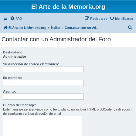
El Arte de la Memoria.org
FAQ
Registrarse
Identificarse
B
El Arte de la Memoria.org
Índice
Contactar con un Administrador del Foro
u
Contactar con un Administrador del Foro
s
c
Destinatario:
Administrador
a
r
Su dirección de correo electrónico:
Su nombre:
Asunto:
Cuerpo del mensaje:
Este mensaje será enviado como texto plano, no incluya HTML o BBCode. La dirección
del remitente será su dirección de email.