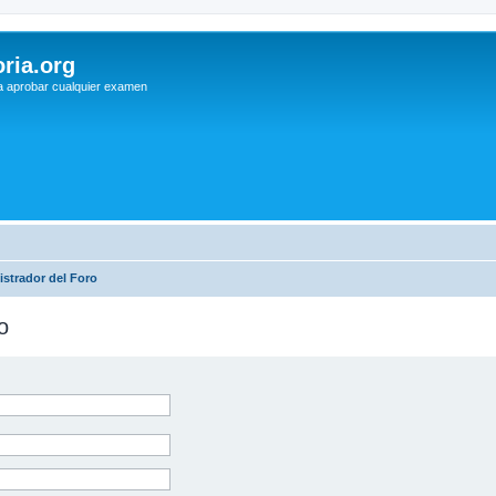
ria.org
a aprobar cualquier examen
strador del Foro
o