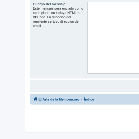
Cuerpo del mensaje:
Este mensaje será enviado como
texto plano, no incluya HTML o
BBCode. La dirección del
remitente será su dirección de
email.
El Arte de la Memoria.org
Índice