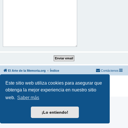
El Arte de la Memoria.org
Índice
Contáctenos
Desarrollado por
phpBB
® Forum Software © phpBB Limited
Este sitio web utiliza cookies para asegurar que
Traducción al español por
phpBB España
obtenga la mejor experiencia en nuestro sitio
Privacidad
|
Condiciones
web.
Saber más
¡Lo entiendo!