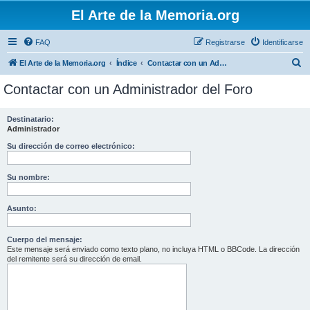
El Arte de la Memoria.org
FAQ
Registrarse
Identificarse
B
El Arte de la Memoria.org
Índice
Contactar con un Administrador del Foro
u
Contactar con un Administrador del Foro
s
c
Destinatario:
Administrador
a
r
Su dirección de correo electrónico:
Su nombre:
Asunto:
Cuerpo del mensaje:
Este mensaje será enviado como texto plano, no incluya HTML o BBCode. La dirección
del remitente será su dirección de email.