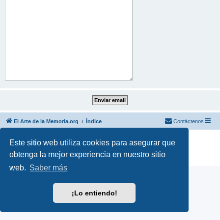
El Arte de la Memoria.org
Índice
Contáctenos
Desarrollado por
phpBB
® Forum Software © phpBB Limited
Este sitio web utiliza cookies para asegurar que
Traducción al español por
phpBB España
obtenga la mejor experiencia en nuestro sitio
Privacidad
|
Condiciones
web.
Saber más
¡Lo entiendo!