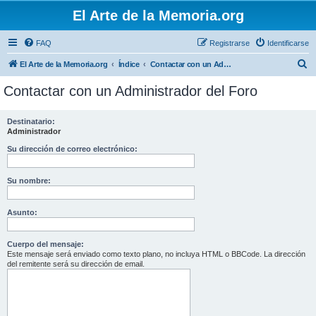
El Arte de la Memoria.org
FAQ
Registrarse
Identificarse
B
El Arte de la Memoria.org
Índice
Contactar con un Administrador del Foro
u
Contactar con un Administrador del Foro
s
c
Destinatario:
Administrador
a
r
Su dirección de correo electrónico:
Su nombre:
Asunto:
Cuerpo del mensaje:
Este mensaje será enviado como texto plano, no incluya HTML o BBCode. La dirección
del remitente será su dirección de email.