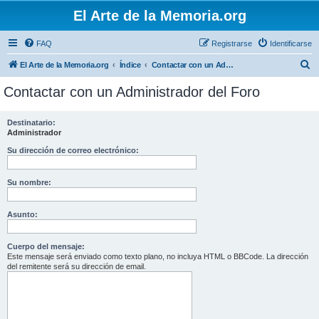
El Arte de la Memoria.org
FAQ
Registrarse
Identificarse
B
El Arte de la Memoria.org
Índice
Contactar con un Administrador del Foro
u
Contactar con un Administrador del Foro
s
c
Destinatario:
Administrador
a
r
Su dirección de correo electrónico:
Su nombre:
Asunto:
Cuerpo del mensaje:
Este mensaje será enviado como texto plano, no incluya HTML o BBCode. La dirección
del remitente será su dirección de email.