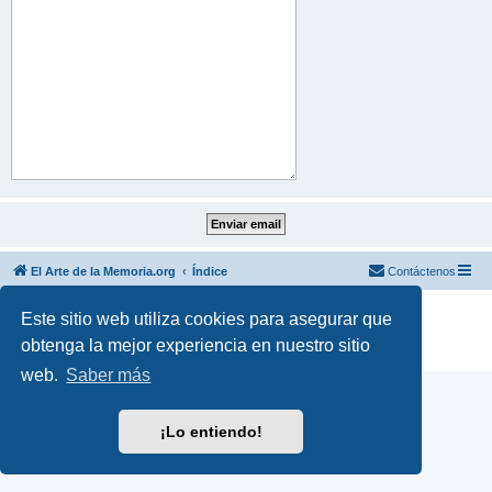
El Arte de la Memoria.org
Índice
Contáctenos
Desarrollado por
phpBB
® Forum Software © phpBB Limited
Este sitio web utiliza cookies para asegurar que
Traducción al español por
phpBB España
obtenga la mejor experiencia en nuestro sitio
Privacidad
|
Condiciones
web.
Saber más
¡Lo entiendo!